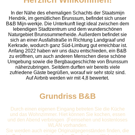
In der Nähe des ehemaligen Schachts der Staatsmijn
Hendrik, im gemütlichen Brunssum, befindet sich unser
B&B Mijn-werkje. Die Unterkunft liegt ideal zwischen dem
lebendigen Stadtzentrum und dem wunderschönen
Naturgebiet Brunssummerheide. Außerdem befindet sie
sich an einer Ausfallstraße in Richtung Landgraaf und
Kerkrade, wodurch ganz Süd-Limburg gut erreichbar ist.
Anfang 2022 haben wir uns dazu entschieden, ein B&B
zu eröffnen, um auch anderen Menschen diese schöne
Umgebung sowie die Bergbaugeschichte von Brunssum
näherzubringen. Seitdem durften wir bereits viele
zufriedene Gäste begrüßen, worauf wir sehr stolz sind.
Auf Airbnb werden wir mit 4,8 bewertet.
Grundriss B&B
Durch einen eigenen Eingang betreten Sie die Küche
und das Wohnzimmer. Hiet können Sie kochen, essen
und den Abend verbringen (Fernsehen und kostenloses
WLAN vorhanden.
Sie werden auch einige Originalgegenständen finden, die