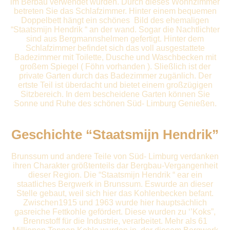
im Berbau verwendet wurden. Durch dieses Wohnzimmer
betreten Sie das Schlafzimmer. Hinter einem bequemen
Doppelbett hängt ein schönes Bild des ehemaligen
“Staatsmijn Hendrik “ an der wand. Sogar die Nachtlichter
sind aus Bergmannshelmen gefertigt. Hinter dem
Schlafzimmer befindet sich das voll ausgestattete
Badezimmer mit Toilette, Dusche und Waschbecken mit
großem Spiegel ( Föhn vorhanden ). Sließlich ist der
private Garten durch das Badezimmer zugänlich. Der
ertste Teil ist überdacht und bietet einem großzügigen
Sitzbereich. In dem bescheidene Garten können Sie
Sonne und Ruhe des schönen Süd- Limburg Genießen.
Geschichte “Staatsmijn Hendrik”
Brunssum und andere Teile von Süd- Limburg verdanken
ihren Charakter größtenteils dar Bergbau-Vergangenheit
dieser Region. Die “Staatsmijn Hendrik “ ear ein
staatliches Bergwerk in Brunssum. Eswurde an dieser
Stelle gebaut, weil sich hier das Kohlenbecken befant.
Zwischen1915 und 1963 wurde hier hauptsächlich
gasreiche Fettkohle gefördert. Diese wurden zu ‘’Koks”,
Brennstoff für die Industrie, verarbeitet. Mehr als 61